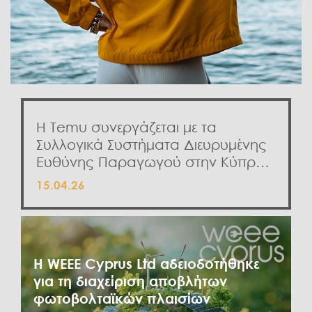
Η Temu συνεργάζεται με τα
Συλλογικά Συστήματα Διευρυμένης
Ευθύνης Παραγωγού στην Κύπρο
για τη στήριξη της συμμόρφωσης
15.04.26
των πωλητών
Η WEEE Cyprus Ltd αδειοδοτήθηκε
για τη διαχείριση αποβλήτων
φωτοβολταϊκών πλαισίων